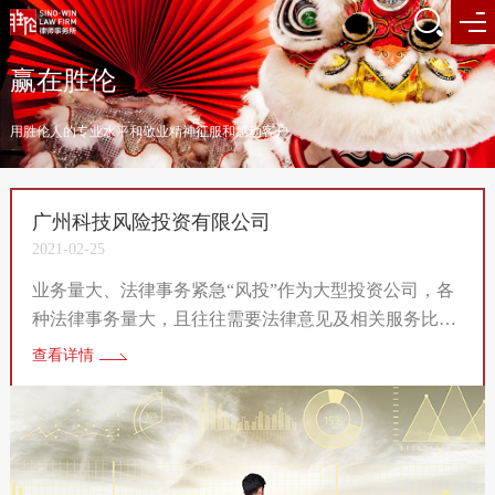
赢在胜伦
用胜伦人的专业水平和敬业精神征服和感动客户
广州科技风险投资有限公司
2021-02-25
业务量大、法律事务紧急“风投”作为大型投资公司，各
种法律事务量大，且往往需要法律意见及相关服务比较
紧急，需要律师临时加班加点工作。我所律师从无怨
查看详情
言，即使是周末、节假日接到“风投”的通知，立刻会投
入到工作中去