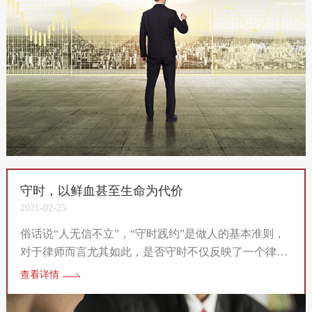
守时，以鲜血甚至生命为代价
2021-02-25
俗话说“人无信不立”，“守时践约”是做人的基本准则，
对于律师而言尤其如此，是否守时不仅反映了一个律师
的职业操守，也是律师综合素质的体现。胜伦律师深
查看详情
知，没有客户会满意一个开庭迟到的律师，同理，如果
一个律师平时不守时